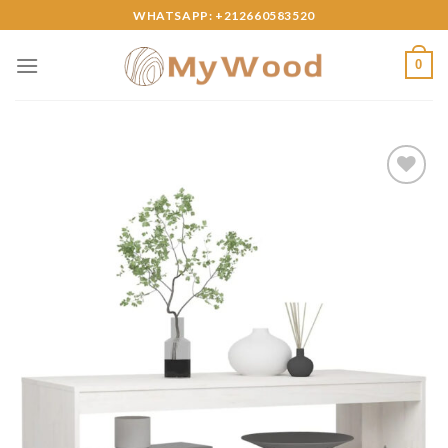
Skip
WHATSAPP: +212660583520
to
content
0