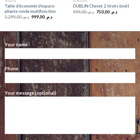
TABLES
ETAGERS
Table d’économie d’espace
DUBLIN Chevet 2 tiroirs (noir)
pliante ronde multifonction
Original
Current
999,00
د.م.
750,00
د.م.
price
price
Original
Current
1.299,00
د.م.
999,00
د.م.
was:
is:
price
price
د.م. 750,00.
د.م. 999,00.
د.م. 859,00.
was:
is:
د.م. 999,00.
د.م. 1.299,00.
Your name
Phone
Your message (optional)