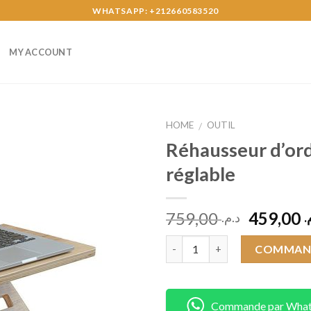
WHATSAPP: +212660583520
MY ACCOUNT
HOME
OUTIL
/
Réhausseur d’ord
réglable
Original
759,00
459,00
م
د.م.
price
Quantity
was:
COMMAN
Commande par Wha