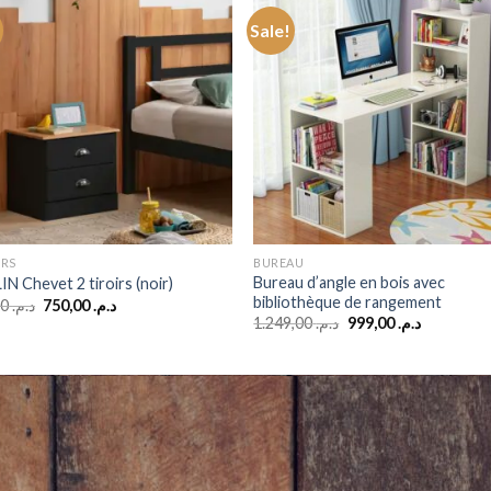
Sale!
ERS
BUREAU
Bureau d’angle en bois avec
N Chevet 2 tiroirs (noir)
bibliothèque de rangement
Original
Current
999,00
د.م.
750,00
د.م.
price
price
Original
Current
1.249,00
د.م.
999,00
د.م.
was:
is:
price
price
د.م. 750,00.
د.م. 999,00.
was:
is:
د.م. 1.249,00.