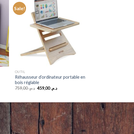
Sale!
OUTIL
Réhausseur d’ordinateur portable en
bois réglable
Original
Current
759,00
د.م.
459,00
د.م.
price
price
was:
is:
د.م. 459,00.
د.م. 759,00.
د.م. 999,00.