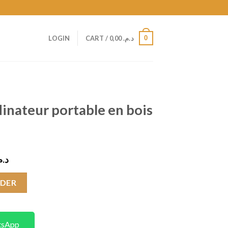
0
LOGIN
CART /
0,00
د.م.
inateur portable en bois
Current
د..
price
is:
DER
د.م. 459,00.
د.م. 759,00.
tsApp