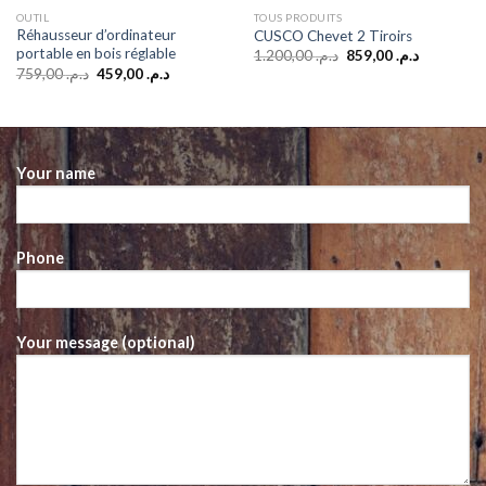
OUTIL
TOUS PRODUITS
Réhausseur d’ordinateur
CUSCO Chevet 2 Tiroirs
portable en bois réglable
Original
Current
1.200,00
د.م.
859,00
د.م.
price
price
Original
Current
759,00
د.م.
459,00
د.م.
was:
is:
price
price
د.م. 1.200,00.
was:
is:
د.م. 459,00.
د.م. 759,00.
د.م. 499,00.
Your name
Phone
Your message (optional)