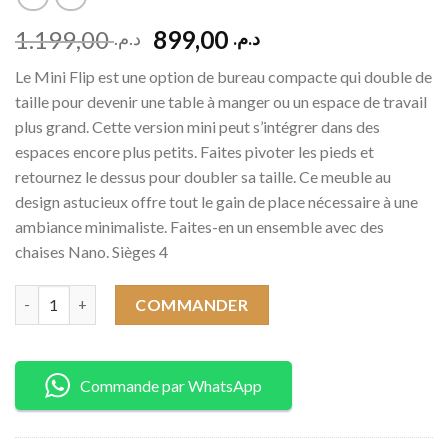
Original
Current
1.199,00
899,00
د.م.
د.م.
price
price
Le Mini Flip est une option de bureau compacte qui double de
was:
is:
taille pour devenir une table à manger ou un espace de travail
د.م. 899,00.
د.م. 1.199,00.
plus grand. Cette version mini peut s’intégrer dans des
espaces encore plus petits. Faites pivoter les pieds et
retournez le dessus pour doubler sa taille. Ce meuble au
design astucieux offre tout le gain de place nécessaire à une
ambiance minimaliste. Faites-en un ensemble avec des
chaises Nano. Sièges 4
Quantity
COMMANDER
Commande par WhatsApp